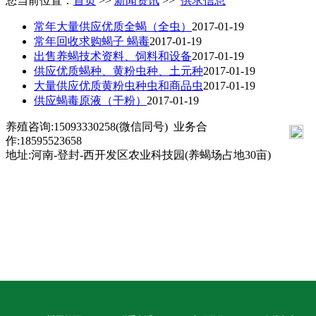
您当前位置：
首页
>>
新闻资讯
>>
供求信息
常年大量供应优质全蝎（全虫）
2017-01-19
常年回收求购蝎子 蝎毒
2017-01-19
出售养蝎技术资料、饲料和设备
2017-01-19
供应优质蝎种、黄粉虫种、土元种
2017-01-19
大量供应优质黄粉虫种虫和商品虫
2017-01-19
供应蝎毒原液（干粉）
2017-01-19
养殖咨询:15093330258(微信同号) 业务合
返回顶部
作:
18595523658
地址:河南-登封-西开发区农业科技园(养蝎场占地30亩)