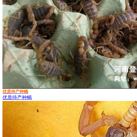
优质待产种蝎
优质待产种蝎