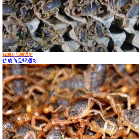
优质商品蝎通货
优质商品蝎通货