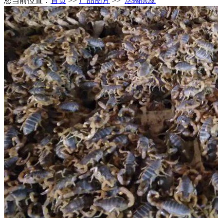
您当前位置：
首页
>>
产品图片
>>
活蝎供应