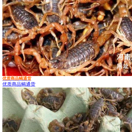
优质商品蝎通货
优质商品蝎通货